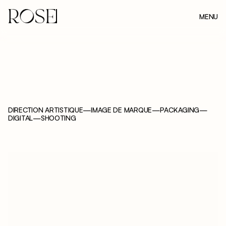
MENU
FERMER
DIRECTION ARTISTIQUE
—
IMAGE DE MARQUE
—
PACKAGING
—
DIGITAL
—
SHOOTING
C
H
Â
T
E
A
U
D
E
B
E
A
U
M
E
L