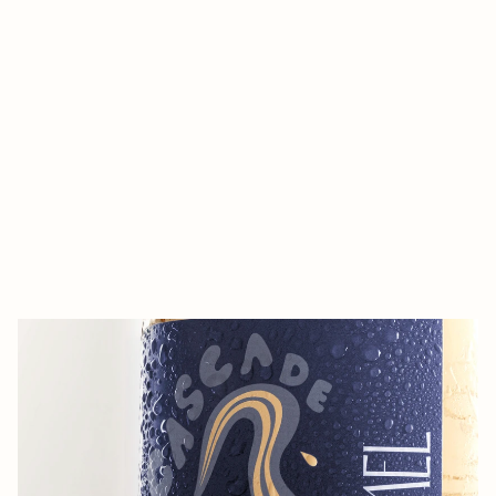
U
n
e
P
r
o
v
e
n
c
e
s
e
n
s
i
b
l
e
,
s
o
l
a
i
r
e
,
e
x
i
g
e
a
n
t
e
.
U
n
v
i
n
s
i
n
c
è
r
e
,
c
o
m
m
e
u
n
e
p
r
o
m
e
s
s
e
d
’
é
q
u
i
l
i
b
r
e
e
n
t
r
e
n
a
t
u
r
e
,
t
e
m
p
s
e
t
g
e
s
t
e
j
u
s
t
e
.
CREDITS /
VOIR LE SITE →