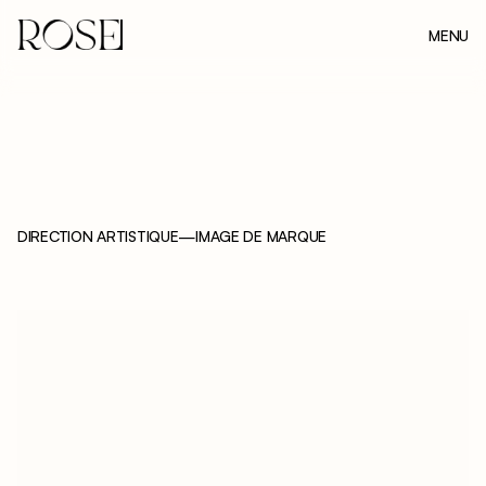
MENU
FERMER
DIRECTION ARTISTIQUE
—
IMAGE DE MARQUE
D
E
M
I
A
N
,
P
A
U
L
I
N
E
L
A
I
G
N
E
A
U