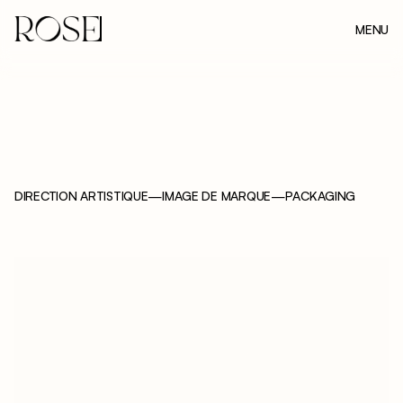
MENU
FERMER
DIRECTION ARTISTIQUE
—
IMAGE DE MARQUE
—
PACKAGING
D
U
S
I
T
V
I
L
L
A